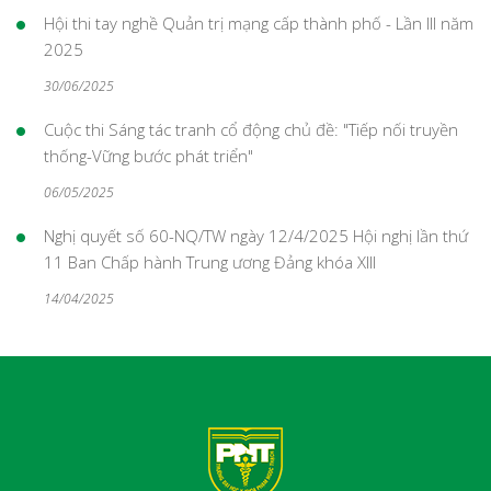
Hội thi tay nghề Quản trị mạng cấp thành phố - Lần III năm
2025
30/06/2025
Cuộc thi Sáng tác tranh cổ động chủ đề: "Tiếp nối truyền
thống-Vững bước phát triển"
06/05/2025
Nghị quyết số 60-NQ/TW ngày 12/4/2025 Hội nghị lần thứ
11 Ban Chấp hành Trung ương Đảng khóa XIII
14/04/2025